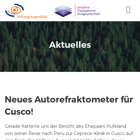
JETZT SPENDEN
HOME
Aktuelles
AKTUELLES
PROJEKTE
STORIES
DAS STIFTUNGS-TEAM
SPONSOREN
FÖRDERANTRÄGE
Neues Autorefraktometer für
IMPRESSUM
DATENSCHUTZ
Cusco!
TRANSPARENZ
Gerade flatterte uns der Bericht des Ehepaars Hufeland
von seiner Reise nach Peru zur Ceprece-Klinik in Cusco auf